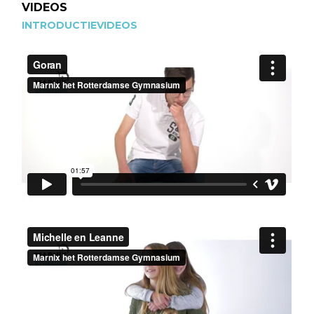
VIDEOS
INTRODUCTIEVIDEOS