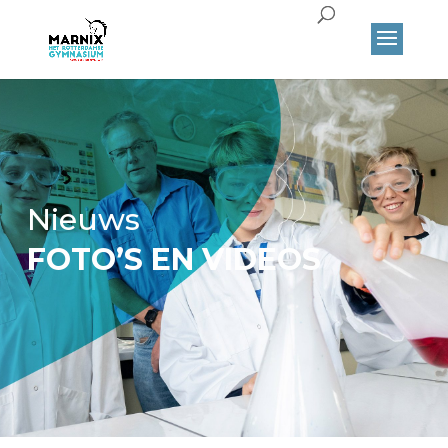
Nieuws
FOTO’S EN VIDEOS