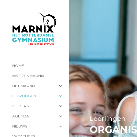
HOME
#WIJZIJNMARNIX
HET MARNIX
LEERLINGEN
OUDERS
AGENDA
Leerlingen
ORGANIS
NIEUWS
VACATURES