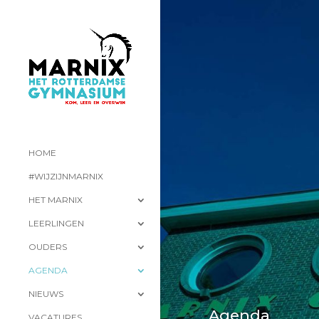
HOME
#WIJZIJNMARNIX
HET MARNIX
LEERLINGEN
OUDERS
AGENDA
NIEUWS
Agenda
VACATURES