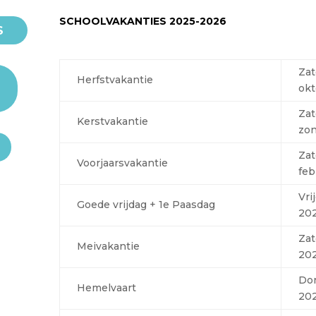
SCHOOLVAKANTIES 2025-2026
S
Zat
Herfstvakantie
okt
Zat
Kerstvakantie
zon
Zat
Voorjaarsvakantie
feb
Vri
Goede vrijdag + 1e Paasdag
20
Zat
Meivakantie
20
Don
Hemelvaart
20