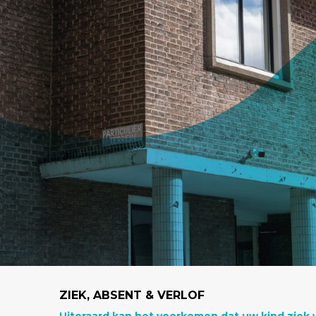
ZIEK, ABSENT & VERLOF
Uiteraard kan het voorkomen dat uw kind ziek 