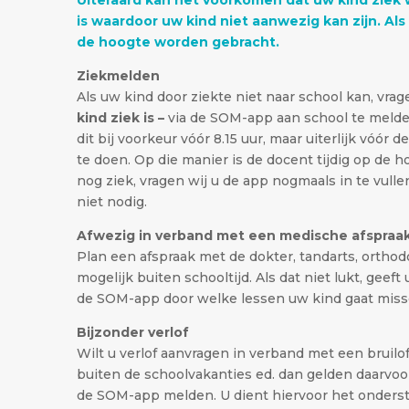
is waardoor uw kind niet aanwezig kan zijn. Als 
de hoogte worden gebracht.
Ziekmelden
Als uw kind door ziekte niet naar school kan, vrag
kind ziek is –
via de SOM-app aan school te melde
dit bij voorkeur vóór 8.15 uur, maar uiterlijk vóór 
te doen. Op die manier is de docent tijdig op de 
nog ziek, vragen wij u de app nogmaals in te vull
niet nodig.
Afwezig in verband met een medische afspraa
Plan een afspraak met de dokter, tandarts, orthodon
mogelijk buiten schooltijd. Als dat niet lukt, geeft
de SOM-app door welke lessen uw kind gaat mis
Bijzonder verlof
Wilt u verlof aanvragen in verband met een bruilof
buiten de schoolvakanties ed. dan gelden daarvoor 
de SOM-app melden. U dient hiervoor het ondersta