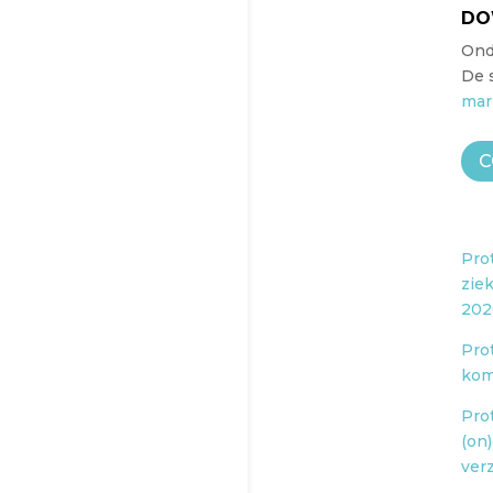
DO
Ond
De 
mar
C
Pro
zie
202
Prot
kom
Pro
(on
ver