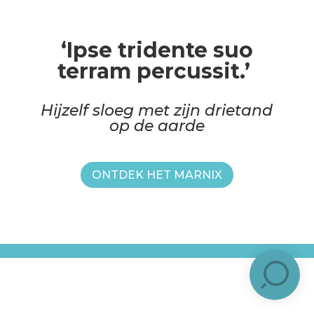
‘Ipse tridente suo
terram percussit.’
Hijzelf sloeg met zijn drietand
op de aarde
ONTDEK HET MARNIX
2019 - een idee van
Brûlée