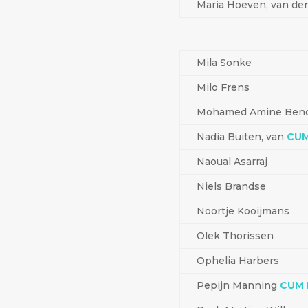
Maria Hoeven, van de
Mila Sonke
Milo Frens
Mohamed Amine Benc
Nadia Buiten, van
CUM
Naoual Asarraj
Niels Brandse
Noortje Kooijmans
Olek Thorissen
Ophelia Harbers
Pepijn Manning
CUM 