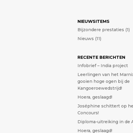
NIEUWSITEMS
Bijzondere prestaties
(1)
Nieuws
(11)
RECENTE BERICHTEN
Infobrief – India project
Leerlingen van het Marn
gooien hoge ogen bij de
Kangoeroewedstrijd!
Hoera, geslaagd!
José​phine schittert op h
Concours!
Diploma-uitreiking in de
Hoera, geslaagd!