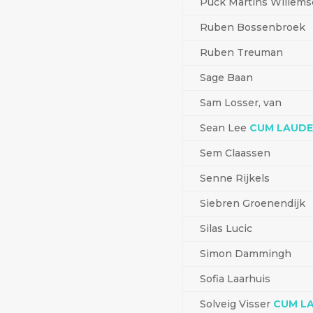
Puck Martins Willems
Ruben Bossenbroek
Ruben Treuman
Sage Baan
Sam Losser, van
Sean Lee
CUM LAUD
Sem Claassen
Senne Rijkels
Siebren Groenendijk
Silas Lucic
Simon Dammingh
Sofia Laarhuis
Solveig Visser
CUM L