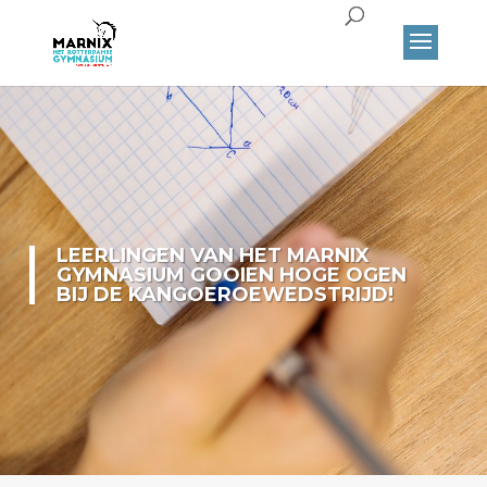
LEERLINGEN VAN HET MARNIX
GYMNASIUM GOOIEN HOGE OGEN
BIJ DE KANGOEROEWEDSTRIJD!